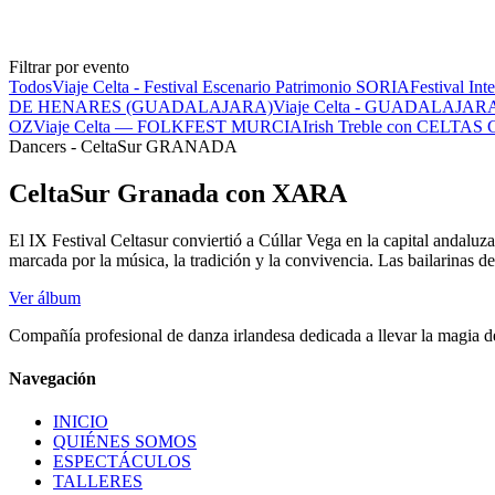
Filtrar por evento
Todos
Viaje Celta - Festival Escenario Patrimonio SORIA
Festival Int
DE HENARES (GUADALAJARA)
Viaje Celta - GUADALAJAR
OZ
Viaje Celta — FOLKFEST MURCIA
Irish Treble con CELTA
Dancers - CeltaSur GRANADA
CeltaSur Granada con XARA
El IX Festival Celtasur conviertió a Cúllar Vega en la capital andaluz
marcada por la música, la tradición y la convivencia. Las bailarinas d
Ver álbum
Compañía profesional de danza irlandesa dedicada a llevar la magia del
Navegación
INICIO
QUIÉNES SOMOS
ESPECTÁCULOS
TALLERES