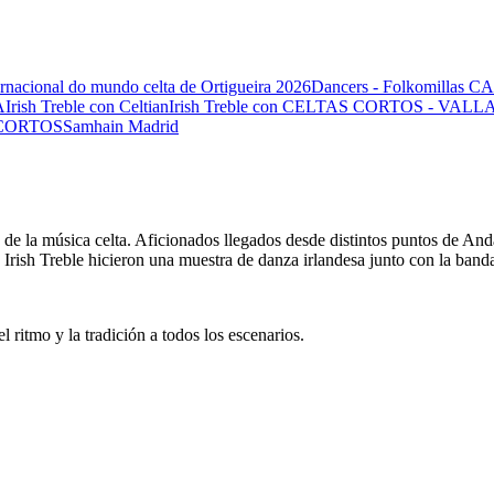
ernacional do mundo celta de Ortigueira 2026
Dancers - Folkomillas
A
Irish Treble con Celtian
Irish Treble con CELTAS CORTOS - VAL
S CORTOS
Samhain Madrid
a de la música celta. Aficionados llegados desde distintos puntos de An
e Irish Treble hicieron una muestra de danza irlandesa junto con la ban
 ritmo y la tradición a todos los escenarios.