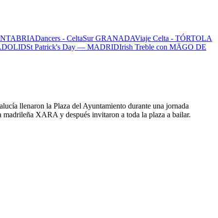
 CANTABRIA
Dancers - CeltaSur GRANADA
Viaje Celta - TÓRTOLA
LADOLID
St Patrick's Day — MADRID
Irish Treble con MÄGO DE
dalucía llenaron la Plaza del Ayuntamiento durante una jornada
da madrileña XARA y después invitaron a toda la plaza a bailar.