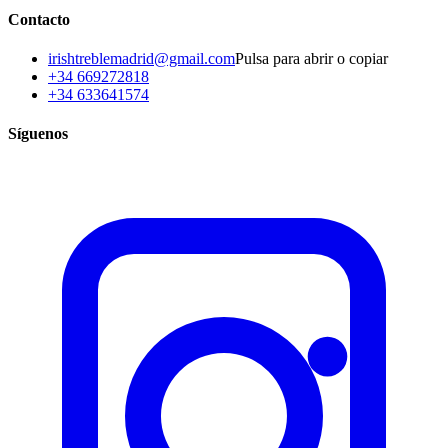
Contacto
irishtreblemadrid@gmail.com
Pulsa para abrir o copiar
+34 669272818
+34 633641574
Síguenos