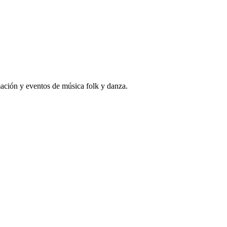
ación y eventos de música folk y danza.
sa ofreciendo actuaciones llenas de frescura, ritmo y emoción.