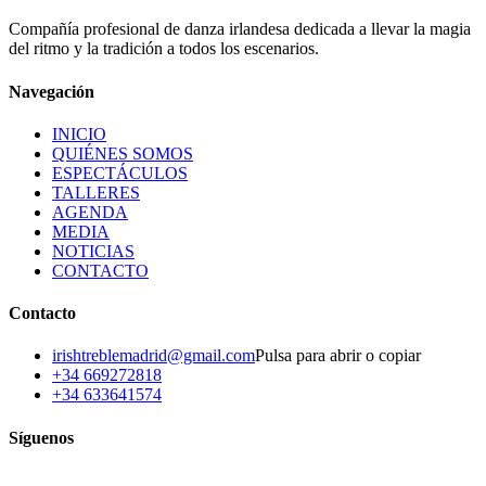
/
Youtube_Live
Compañía profesional de danza irlandesa dedicada a llevar la magia
draw
music_note
favorite
music_note
draw_abstract
del ritmo y la tradición a todos los escenarios.
Navegación
INICIO
QUIÉNES SOMOS
ESPECTÁCULOS
TALLERES
AGENDA
MEDIA
NOTICIAS
CONTACTO
Contacto
irishtreblemadrid@gmail.com
Pulsa para abrir o copiar
+34 669272818
+34 633641574
Síguenos