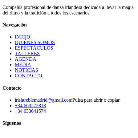
Leer más
Compañía profesional de danza irlandesa dedicada a llevar la magia
Ver en el medio
del ritmo y la tradición a todos los escenarios.
Navegación
INICIO
QUIÉNES SOMOS
ESPECTÁCULOS
TALLERES
AGENDA
MEDIA
NOTICIAS
CONTACTO
Contacto
irishtreblemadrid@gmail.com
Pulsa para abrir o copiar
+34 669272818
+34 633641574
Síguenos