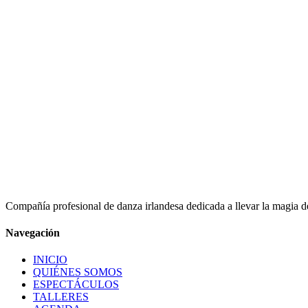
Bailarinas
Combinan técnica, energía y su pasión por la tradición irlandesa ofrec
CONOCER AL EQUIPO
Músicos
Con una sólida formación musical, su amor por el folklore irlandés se
Compañía profesional de danza irlandesa dedicada a llevar la magia del
DESCUBRIR MÚSICOS
Navegación
INICIO
QUIÉNES SOMOS
ESPECTÁCULOS
TALLERES