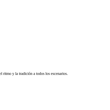
iendo actuaciones llenas de frescura, ritmo y emoción.
 traduce en el acompañamiento perfecto para el baile, en una experienci
 ritmo y la tradición a todos los escenarios.