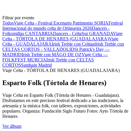
Filtrar por evento
Todos
Viaje Celta - Festival Escenario Patrimonio SORIA
Festival
Internacional do mundo celta de Ortigueira 2026
Dancers -
Folkomillas CANTABRIA
Dancers - CeltaSur GRANADA
Viaje
Celta - TÓRTOLA DE HENARES (GUADALAJARA)
Viaje
Celta - GUADALAJARA
Irish Treble con Celtian
Irish Treble con
CELTAS CORTOS - VALLADOLID
St Patrick's Day —
MADRID
Irish Treble con MÄGO DE OZ
Viaje Celta —
FOLKFEST MURCIA
Irish Treble con CELTAS
CORTOS
Samhain Madrid
Viaje Celta - TÓRTOLA DE HENARES (GUADALAJARA)
Esparto Folk (Tórtola de Henares)
Viaje Celta en Esparto Folk (Tórtola de Henares - Guadalajara).
Disfrutamos en este precioso festival dedicado a las tradiciones, la
artesanía y la música folk, con talleres, exposiciones, actividades
populares. Organiza: Fundación Siglo Futuro Fotos: Ayto Tórtola de
Henares
Ver álbum