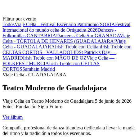
Filtrar por evento
Todos
Viaje Celta - Festival Escenario Patrimonio SORIA
Festival
Internacional do mundo celta de Ortigueira 2026
Dancers -
Folkomillas CANTABRIA
Dancers - CeltaSur GRANADA
Viaje
Celta - TÓRTOLA DE HENARES (GUADALAJARA)
Viaje
Celta - GUADALAJARA
Irish Treble con Celtian
Irish Treble con
CELTAS CORTOS - VALLADOLID
St Patrick's Day —
MADRID
Irish Treble con MÄGO DE OZ
Viaje Celta —
FOLKFEST MURCIA
Irish Treble con CELTAS
CORTOS
Samhain Madrid
Viaje Celta - GUADALAJARA
Teatro Moderno de Guadalajara
Viaje Celta en Teatro Moderno de Guadalajara 5 de junio de 2026
Fotos: Fundación Siglo Futuro
Ver álbum
Compañía profesional de danza irlandesa dedicada a llevar la magia
del ritmo y la tradición a todos los escenarios.