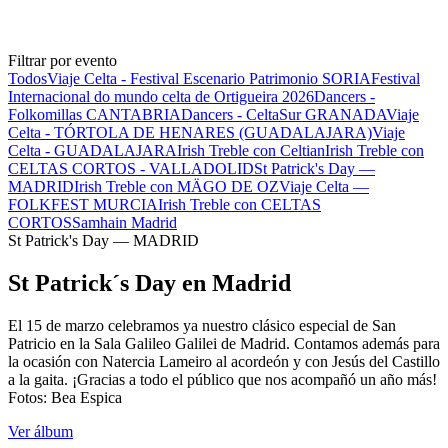
Filtrar por evento
Todos
Viaje Celta - Festival Escenario Patrimonio SORIA
Festival
Internacional do mundo celta de Ortigueira 2026
Dancers -
Folkomillas CANTABRIA
Dancers - CeltaSur GRANADA
Viaje
Celta - TÓRTOLA DE HENARES (GUADALAJARA)
Viaje
Celta - GUADALAJARA
Irish Treble con Celtian
Irish Treble con
CELTAS CORTOS - VALLADOLID
St Patrick's Day —
MADRID
Irish Treble con MÄGO DE OZ
Viaje Celta —
FOLKFEST MURCIA
Irish Treble con CELTAS
CORTOS
Samhain Madrid
St Patrick's Day — MADRID
St Patrick´s Day en Madrid
El 15 de marzo celebramos ya nuestro clásico especial de San
Patricio en la Sala Galileo Galilei de Madrid. Contamos además para
la ocasión con Natercia Lameiro al acordeón y con Jesús del Castillo
a la gaita. ¡Gracias a todo el público que nos acompañó un año más!
Fotos: Bea Espica
Ver álbum