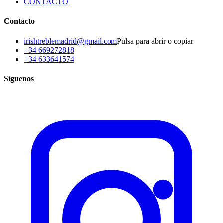
CONTACTO
Contacto
irishtreblemadrid@gmail.com
Pulsa para abrir o copiar
+34 669272818
+34 633641574
Síguenos