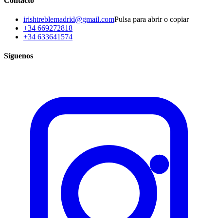
Contacto
irishtreblemadrid@gmail.com
Pulsa para abrir o copiar
+34 669272818
+34 633641574
Síguenos