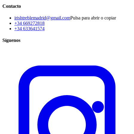
Contacto
irishtreblemadrid@gmail.com
Pulsa para abrir o copiar
+34 669272818
+34 633641574
Síguenos