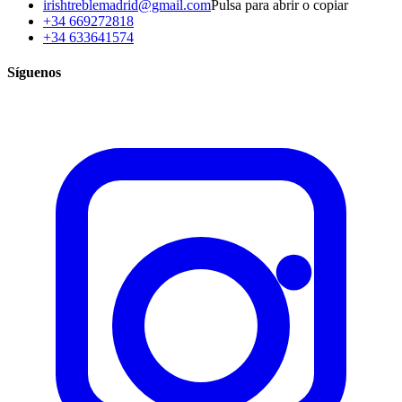
irishtreblemadrid@gmail.com
Pulsa para abrir o copiar
+34 669272818
+34 633641574
Síguenos