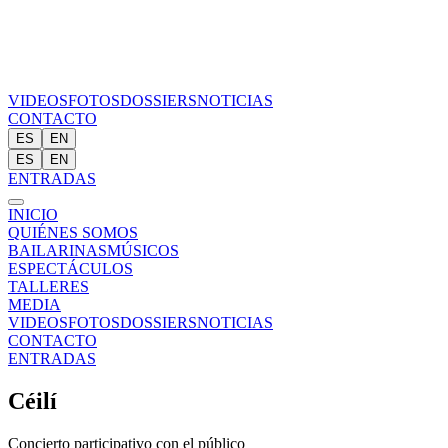
VIDEOS
FOTOS
DOSSIERS
NOTICIAS
CONTACTO
ES
EN
ES
EN
ENTRADAS
INICIO
QUIÉNES SOMOS
BAILARINAS
MÚSICOS
ESPECTÁCULOS
TALLERES
MEDIA
VIDEOS
FOTOS
DOSSIERS
NOTICIAS
CONTACTO
ENTRADAS
Céilí
Concierto participativo con el público