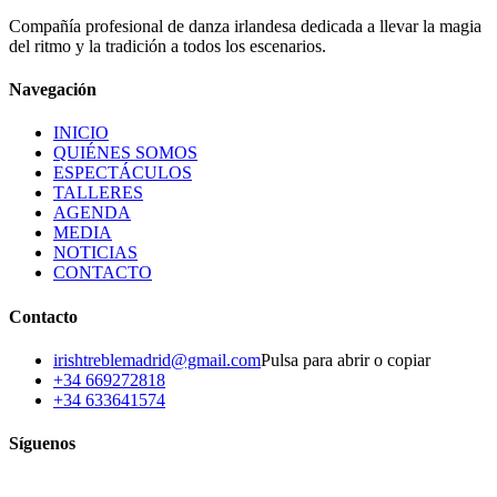
Leer más
Compañía profesional de danza irlandesa dedicada a llevar la magia
Ver en el medio
del ritmo y la tradición a todos los escenarios.
Navegación
INICIO
QUIÉNES SOMOS
ESPECTÁCULOS
TALLERES
AGENDA
MEDIA
NOTICIAS
CONTACTO
Contacto
irishtreblemadrid@gmail.com
Pulsa para abrir o copiar
+34 669272818
+34 633641574
Síguenos