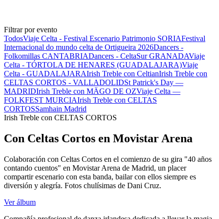
Filtrar por evento
Todos
Viaje Celta - Festival Escenario Patrimonio SORIA
Festival
Internacional do mundo celta de Ortigueira 2026
Dancers -
Folkomillas CANTABRIA
Dancers - CeltaSur GRANADA
Viaje
Celta - TÓRTOLA DE HENARES (GUADALAJARA)
Viaje
Celta - GUADALAJARA
Irish Treble con Celtian
Irish Treble con
CELTAS CORTOS - VALLADOLID
St Patrick's Day —
MADRID
Irish Treble con MÄGO DE OZ
Viaje Celta —
FOLKFEST MURCIA
Irish Treble con CELTAS
CORTOS
Samhain Madrid
Irish Treble con CELTAS CORTOS
Con Celtas Cortos en Movistar Arena
Colaboración con Celtas Cortos en el comienzo de su gira "40 años
contando cuentos" en Movistar Arena de Madrid, un placer
compartir escenario con esta banda, bailar con ellos siempre es
diversión y alegría. Fotos chulísimas de Dani Cruz.
Ver álbum
Compañía profesional de danza irlandesa dedicada a llevar la magia