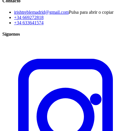
Contacto
irishtreblemadrid@gmail.com
Pulsa para abrir o copiar
+34 669272818
+34 633641574
Síguenos