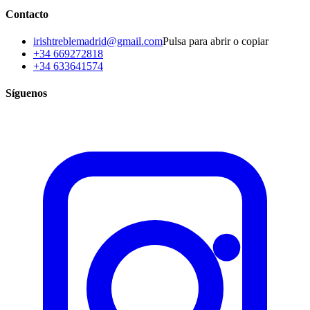
Contacto
irishtreblemadrid@gmail.com
Pulsa para abrir o copiar
+34 669272818
+34 633641574
Síguenos