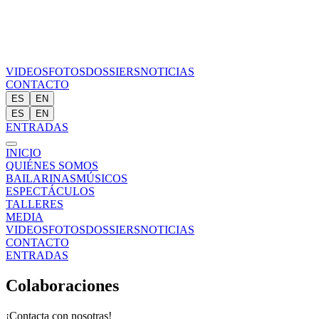
VIDEOS
FOTOS
DOSSIERS
NOTICIAS
CONTACTO
ES
EN
ES
EN
ENTRADAS
INICIO
QUIÉNES SOMOS
BAILARINAS
MÚSICOS
ESPECTÁCULOS
TALLERES
MEDIA
VIDEOS
FOTOS
DOSSIERS
NOTICIAS
CONTACTO
ENTRADAS
Colaboraciones
¡Contacta con nosotras!