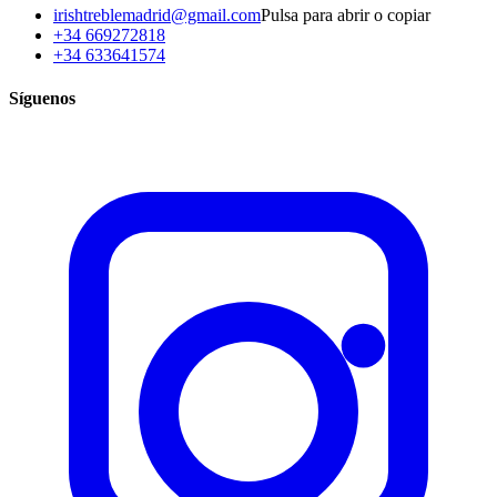
irishtreblemadrid@gmail.com
Pulsa para abrir o copiar
+34 669272818
+34 633641574
Síguenos