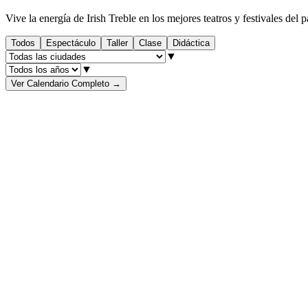
Vive la energía de Irish Treble en los mejores teatros y festivales del 
Todos
Espectáculo
Taller
Clase
Didáctica
▼
▼
Ver Calendario Completo
→
AGO
7
+ Info
AGO
7