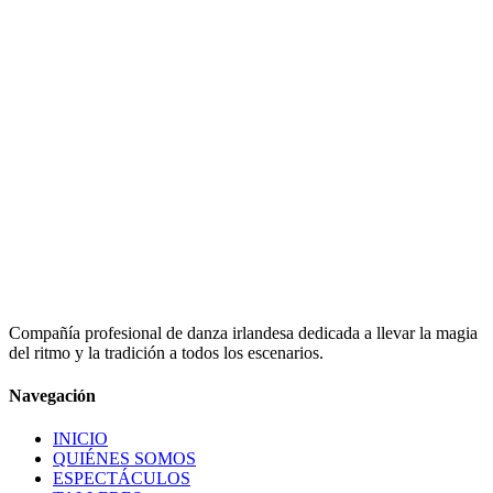
Bailarinas
Combinan técnica, energía y su pasión por la tradición irlande
ofreciendo actuaciones llenas de frescura, ritmo y emoción.
CONOCER AL EQUIPO
cos
a sólida formación musical, su amor por el folklore irlandés
duce en el acompañamiento perfecto para el baile, en una
encia escénica única.
UBRIR MÚSICOS
Compañía profesional de danza irlandesa dedicada a llevar la magia
del ritmo y la tradición a todos los escenarios.
Navegación
INICIO
QUIÉNES SOMOS
ESPECTÁCULOS